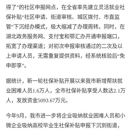
得了”的社区申报网点，在全省率先建立灵活就业社
保补贴“社区申请、街道审核、城区拨付、市直监
社保补贴提速办 便民服务
管”下沉经办模式，极大缩减了办理周转。同时，在
湖北政务服务网、支付宝和鄂汇办开通申报端口，
拓宽了办理渠道；对初次申报审核通过的二次及以
23日，记者从市人社部门获悉
上申请人员，无需重复提供资料，经系统核验后“免
申即享”。
续开展社保补贴高频事项下沉经办、
据统计，新一轮社保补贴开展以来我市新增帮扶就
大行动”，实现资源、服务、平
业困难人员1.6万人，全市社保补贴享受人数达2.1万
人，发放资金5093.67万元。
今年9月，我市进一步将企业吸纳就业困难人员和小
微企业吸纳高校毕业生社保补贴申报下沉到街道，