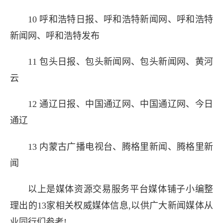
10 呼和浩特日报
、
呼和浩特新闻网
、
呼和浩特
新闻网
、
呼和浩特
发布
11 包头日报
、
包头新闻网
、
包头新闻网
、
黄河
云
12 通辽日报
、
中国通辽网
、
中国通辽网
、
今日
通辽
13 内蒙古广播电视台
、
腾格里新闻
、
腾格里新
闻
以上是
媒体资源交易服务平台
媒体铺子小编整
理出的13家相关权威媒体信息,以供广大新闻媒体从
业同行们参考!