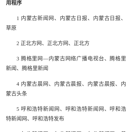
用程序
1 内蒙古新闻网
、
内蒙古日报
、
内蒙古日报
、
媒体铺子告诉你互联网新
草原
内蒙古地区新闻媒体单位1
2 正北方网
、
正北方网
、
正北方
什么是新闻白名单?什么是新闻
3 腾格里网—内蒙古网络广播电视台
、
腾格里
新闻
、
腾格里新闻
定义的内蒙古新闻媒体有哪些吗?媒
4 内蒙古晨网
、
内蒙古晨报
、
内蒙古晨报
、
内
铺子小编经过整理列出以下信息,
蒙古头条
5 呼和浩特新闻网
、
呼和浩特新闻网
、
呼和浩
特新闻网
、
呼和浩特发布