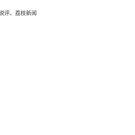
枝锐评、荔枝新闻
闻信息稿源单位之
稿信源?你知道符合这个
体资源交易服务平台媒体