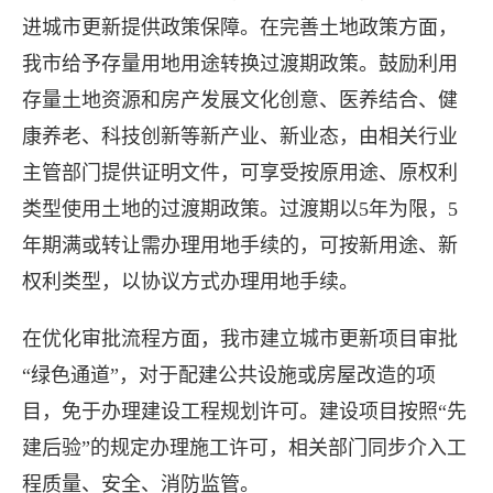
进城市更新提供政策保障。在完善土地政策方面，
我市给予存量用地用途转换过渡期政策。鼓励利用
黄石市两项城市更新做法
存量土地资源和房产发展文化创意、医养结合、健
康养老、科技创新等新产业、新业态，由相关行业
主管部门提供证明文件，可享受按原用途、原权利
2日，记者从市住建局获悉，住
类型使用土地的过渡期政策。过渡期以5年为限，5
年期满或转让需办理用地手续的，可按新用途、新
施城市更新行动可复制经验做法清单
权利类型，以协议方式办理用地手续。
善土地政策、优化审批流程两项
在优化审批流程方面，我市建立城市更新项目审批
“绿色通道”，对于配建公共设施或房屋改造的项
目，免于办理建设工程规划许可。建设项目按照“先
建后验”的规定办理施工许可，相关部门同步介入工
程质量、安全、消防监管。