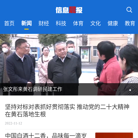
首页
新闻
财经
科技
体育
文化
健康
教育
张文彤来黄石调研民建工作
坚持对标对表抓好贯彻落实 推动党的二十大精神
在黄石落地生根
2022-11-12
中国白酒十二香，品味每一滴岁