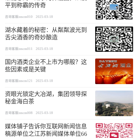
平到称霸的传奇
咨询客服zmcm010
2025-03-18
湖水藏着的秘密：从粼粼波光到
舌尖酒香的奇妙酿造
咨询客服zmcm011
2025-03-18
国内酒类企业不上市为哪般？这
些因素或是关键
咨询客服zmcm121
2025-03-18
资眼光锁定大冶湖，集团领导探
秘金海白茶
咨询客服zmcm008
2025-03-18
媒体铺子告诉你互联网新闻信息
稿源单位之江苏新闻媒体单位66